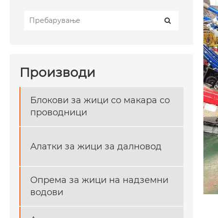
Производи
Блокови за жици со макара со
проводници
Алатки за жици за далновод
Опрема за жици на надземни
водови