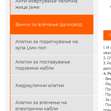
Анти-извртување челична
жица јаже
Винчи за влечење далновод
О
Алатки за подигнување на
кула Џин пол
1. 
ква
2. 
Алатки за поставување
3. 
подземни кабли
дал
4. 
· В
· Р
Хидраулични алатки
· П
· П
· Ј
Алатки за влечење на
· П
електрични кабли
тра