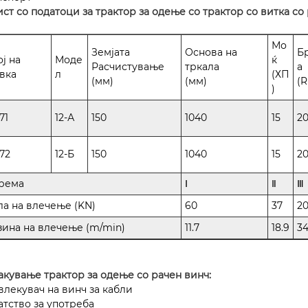
Лист со податоци за трактор за одење со трактор со витка со
Мо
Земјата
Основа на
Б
ј на
Моде
ќ
Расчистување
тркала
а
авка
л
(ХП
(мм)
(мм)
(
)
71
12-А
150
1040
15
2
72
12-Б
150
1040
15
2
рема
Ⅰ
Ⅱ
Ⅲ
ла на влечење (KN)
60
37
2
зина на влечење (m/min)
11.7
18.9
34
Пакување трактор за одење со рачен винч:
звлекувач на винч за кабли
атство за употреба