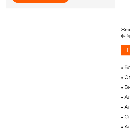
Жеш
фаб
П
Б
О
В
А
Ал
С
А