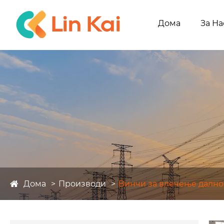
Дома
За На
Дома
Производи
Винчи за влечење далн