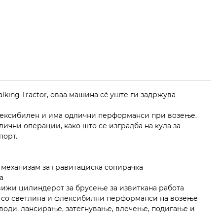
king Tractor, оваа машина сè уште ги задржува
, флексибилен и има одлични перформанси при возење.
злични операции, како што се изградба на кула за
порт.
и механизам за гравитациска сопирачка
а
вижи цилиндерот за брусење за извиткана работа
ија со светлина и флексибилни перформанси на возење
оводи, лансирање, затегнување, влечење, подигање и