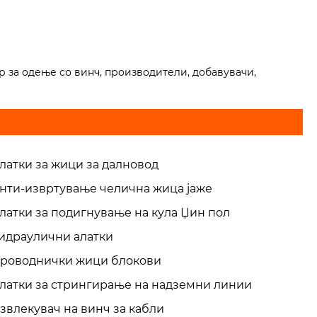
р за одење со винч, производители, добавувачи,
латки за жици за далновод
нти-извртување челична жица јаже
латки за подигнување на кула Џин пол
идраулични алатки
роводнички жици блокови
латки за стрингирање на надземни линии
звлекувач на винч за кабли