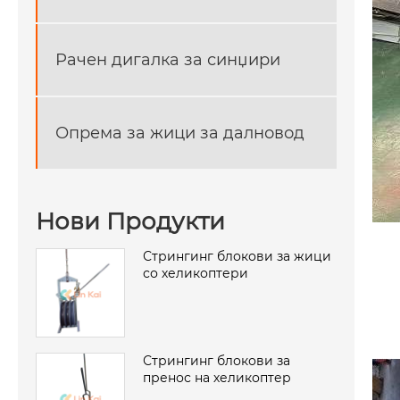
Рачен дигалка за синџири
Опрема за жици за далновод
Нови Продукти
Стрингинг блокови за жици
со хеликоптери
Стрингинг блокови за
пренос на хеликоптер