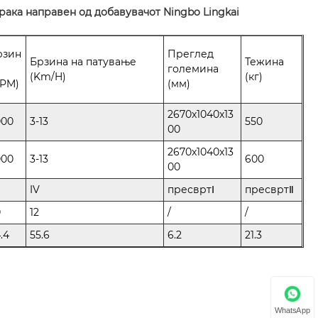
 рака направен од добавувачот Ningbo Lingkai
рзин
Преглед
Брзина на патување
Тежина
големина
(Km/H)
(кг)
RPM)
(мм)
2670x1040x13
000
3-13
550
00
2670x1040x13
000
3-13
600
00
IV
пресвртⅠ
пресвртⅡ
0
12
/
/
.4
55.6
6.2
21.3
WhatsApp