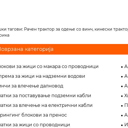
ки тагови: Рачен трактор за одење со винч, кинески тракто
рика
оврзана категорија
локови за жици со макара со проводници
А
према за жици на надземни водови
А
инчи за влечење далновод
А
латки за поставување подземни кабли
Х
атки за влечење на електрични кабли
П
трингинг блокови за пренос
А
латки за жици со проводници
И