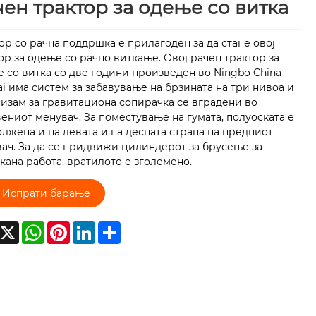
чен трактор за одење со витка
ор со рачна поддршка е прилагоден за да стане овој
ор за одење со рачно виткање. Овој рачен трактор за
 со витка со две години произведен во Ningbo China
ai има систем за забавување на брзината на три нивоа и
изам за гравитациона сопирачка се вградени во
ениот менувач. За поместување на гумата, полуоската е
лжена и на левата и на десната страна на предниот
ач. За да се придвижи цилиндерот за брусење за
кана работа, вратилото е зголемено.
Испрати барање
acebook
X
WhatsApp
Pinterest
LinkedIn
Share