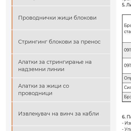
5. 
Проводнички жици блокови
Бро
ст
Стрингинг блокови за пренос
091
Алатки за стрингирање на
091
надземни линии
Оп
Алатки за жици со
Си
проводници
Бр
Извлекувач на винч за кабли
6. 
- И
- Уп