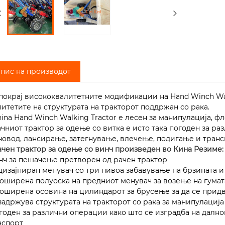
пис на производот
И покрај висококвалитетните модификации на Hand Winch Wal
литетите на структурата на тракторот поддржан со рака.
China Hand Winch Walking Tractor е лесен за манипулација
Рачниот трактор за одење со витка е исто така погоден за ра
новод, лансирање, затегнување, влечење, подигање и транс
Рачен трактор за одење со винч произведен во Кина Резиме:
инч за пешачење претворен од рачен трактор
едизајниран менувач со три нивоа забавување на брзината 
роширена полуоска на предниот менувач за возење на гумат
роширена осовина на цилиндарот за брусење за да се прид
а задржува структурата на тракторот со рака за манипулац
огоден за различни операции како што се изградба на далн
нспорт