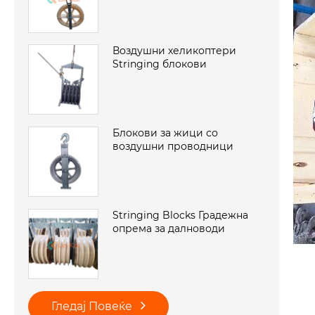
Воздушни хеликоптери
Stringing блокови
Блокови за жици со
воздушни проводници
Stringing Blocks Градежна
опрема за далноводи
Гледај Повеќе