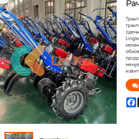
Ра
Тракт
тракт
одење
Lingk
механ
обнов
продо
менув
извит
F