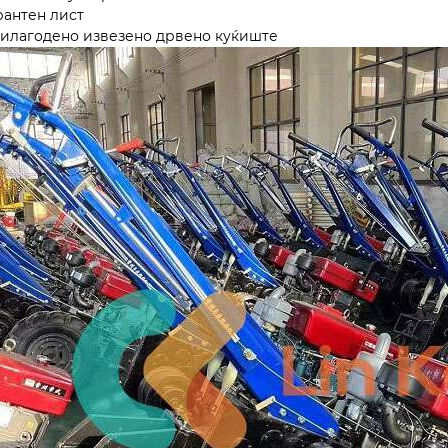
арантен лист
рилагодено извезено дрвено куќиште