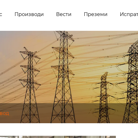
с
Производи
Вести
Преземи
Испра
овод