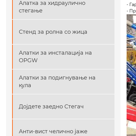
Алатка за хидраулично
- Г
стегање
- П
Стенд за ролна со жица
Алатки за инсталација на
OPGW
Алатки за подигнување на
кула
Дојдете заедно Стегач
Анти-вист челично јаже