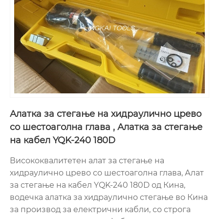
Алатка за стегање на хидраулично црево
со шестоаголна глава , Алатка за стегање
на кабел YQK-240 180D
Висококвалитетен алат за стегање на
хидраулично црево со шестоаголна глава, Алат
за стегање на кабел YQK-240 180D од Кина,
водечка алатка за хидраулично стегање во Кина
за производ за електрични кабли, со строга