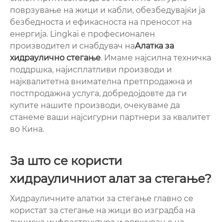
поврзување на жици и кабли, обезбедувајќи ја
безбедноста и ефикасноста на преносот на
енергија. Lingkai е професионален
производител и снабдувач на
Алатка за
хидраулично стегање
. Имаме најсилна техничка
поддршка, најисплатливи производи и
најквалитетна внимателна претпродажна и
постпродажна услуга, добредојдовте да ги
купите нашите производи, очекуваме да
станеме ваши најсигурни партнери за квалитет
во Кина.
За што се користи
хидрауличниот алат за стегање?
Хидрауличните алатки за стегање главно се
користат за стегање на жици во изградба на