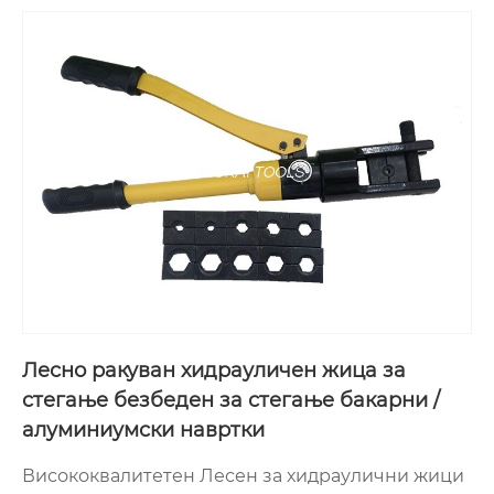
Лесно ракуван хидрауличен жица за
стегање безбеден за стегање бакарни /
алуминиумски навртки
Висококвалитетен Лесен за хидраулични жици