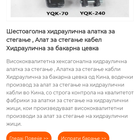
Шестоаголна хидраулична алатка за
стегање , Алат за стегање кабел
Хидраулична за бакарна цевка
Висококвалитетна хексагонална хидраулична
алатка за стегање , Алатка за стегање кабли
Хидраулична за бакарна цевка од Кина, водечки
производ за алат за стегање на хидраулични
кабли во Кина, со строга контрола на квалитетот
фабрики за алатки за стегање на хидраулични
жици, кои произведуваат висококвалитетни
производи за алат за стегање на хидраулични
жици.
Гледај Повеќе >>
Испрати барање >>