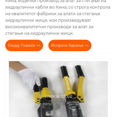
Кина, водечки производ за алат за стегање на
хидраулични кабли во Кина, со строга контрола
на квалитетот фабрики за алати за стегање
хидраулични жици, кои произведуваат
висококвалитетни производи за алат за
стегање на хидраулични жици.
Гледај Повеќе >>
Испрати барање >>