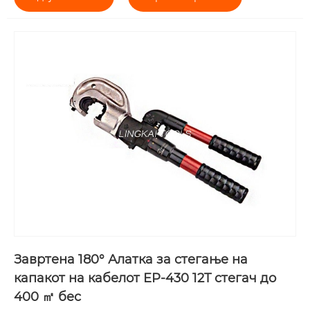
Завртена 180° Алатка за стегање на
капакот на кабелот EP-430 12T стегач до
400 ㎡ бес