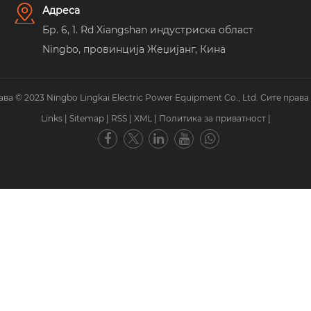
Адреса
Бр. 6, 1. Rd Xiangshan индустриска област
Ningbo, провинција Жеџијанг, Кина
ва © 2023 Ningbo Lingkai Electric Power Equipment Co., Ltd. Сите права
Links
|
Sitemap
|
RSS
|
XML
|
Политика за приватност
|