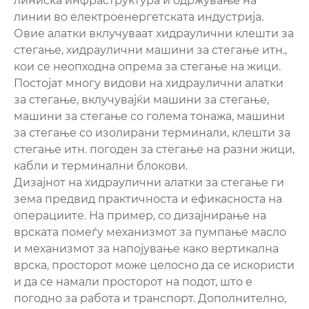
линиска инфраструктура и одржување на
линии во електроенергетската индустрија.
Овие алатки вклучуваат хидраулични клешти за
стегање, хидраулични машини за стегање итн.,
кои се неопходна опрема за стегање на жици.
Постојат многу видови на хидраулични алатки
за стегање, вклучувајќи машини за стегање,
машини за стегање со голема тонажа, машини
за стегање со изолирани терминали, клешти за
стегање итн. погоден за стегање на разни жици,
кабли и терминални блокови.
Дизајнот на хидраулични алатки за стегање ги
зема предвид практичноста и ефикасноста на
операциите. На пример, со дизајнирање на
врската помеѓу механизмот за пумпање масло
и механизмот за напојување како вертикална
врска, просторот може целосно да се искористи
и да се намали просторот на подот, што е
погодно за работа и транспорт. Дополнително,