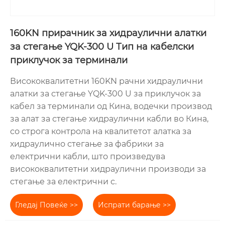
160KN прирачник за хидраулични алатки
за стегање YQK-300 U Тип на кабелски
приклучок за терминали
Висококвалитетни 160KN рачни хидраулични
алатки за стегање YQK-300 U за приклучок за
кабел за терминали од Кина, водечки производ
за алат за стегање хидраулични кабли во Кина,
со строга контрола на квалитетот алатка за
хидраулично стегање за фабрики за
електрични кабли, што произведува
висококвалитетни хидраулични производи за
стегање за електрични c.
Гледај Повеќе >>
Испрати барање >>