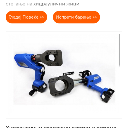
стегање на хидраулични жици.
Гледај Повеќе >>
Испрати барање >>