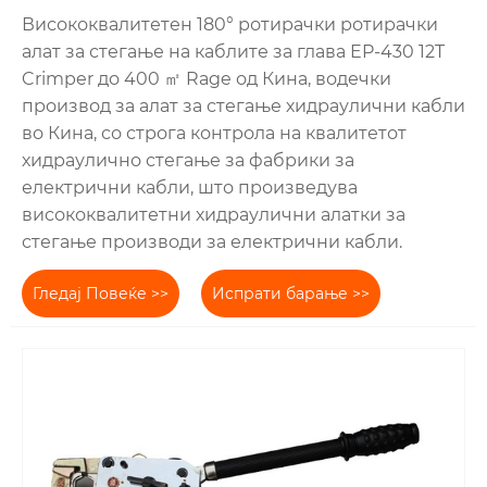
Висококвалитетен 180° ротирачки ротирачки
алат за стегање на каблите за глава EP-430 12T
Crimper до 400 ㎡ Rage од Кина, водечки
производ за алат за стегање хидраулични кабли
во Кина, со строга контрола на квалитетот
хидраулично стегање за фабрики за
електрични кабли, што произведува
висококвалитетни хидраулични алатки за
стегање производи за електрични кабли.
Гледај Повеќе >>
Испрати барање >>