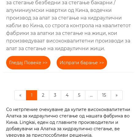
за стегање безбедни за стегање бакарни /
алуминиумски навртки од Кина, водечки
производ за алат за стегање на хидраулични
кабли во Кина, со строга контрола на квалитетот
фабрики за алатки за стегање на жици, кои
произведуваат висококвалитетни производи за
алат за стегање на хидраулични жици.
Гледај Повеќе >>
Испрати барање >>
«
1
2
3
4
5
...
15
»
Со нетрпение очекуваме да купите висококвалитетни
Алатка за хидраулично стегање од нашата фабрика во
Кина. Lingkai, еден од главните производители и
добавувачи на Алатка за хидраулично стегање, ве
уверува за приспособливи решенија.