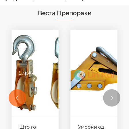
Вести Препораки


Дали џин-
За што се