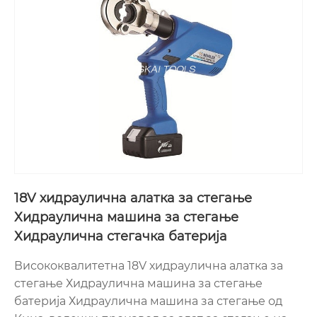
18V хидраулична алатка за стегање
Хидраулична машина за стегање
Хидраулична стегачка батерија
Висококвалитетна 18V хидраулична алатка за
стегање Хидраулична машина за стегање
батерија Хидраулична машина за стегање од