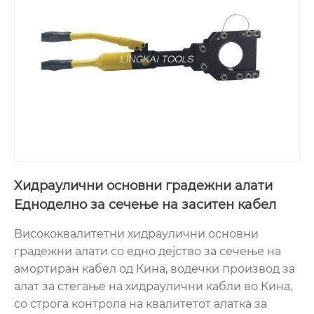
Хидраулични основни градежни алати
Едноделно за сечење на заситен кабел
Висококвалитетни хидраулични основни
градежни алати со едно дејство за сечење на
амортиран кабел од Кина, водечки производ за
алат за стегање на хидраулични кабли во Кина,
со строга контрола на квалитетот алатка за