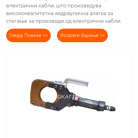
електрични кабли, што произведува
висококвалитетна хидраулична алатка за
стегање за производи од електрични кабли.
Гледај Повеќе >>
Испрати барање >>