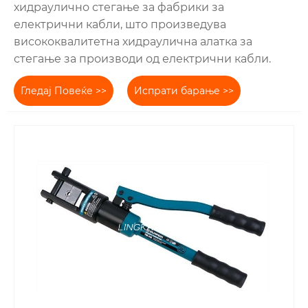
хидраулично стегање за фабрики за
електрични кабли, што произведува
висококвалитетна хидраулична алатка за
стегање за производи од електрични кабли.
Гледај Повеќе >>
Испрати барање >>