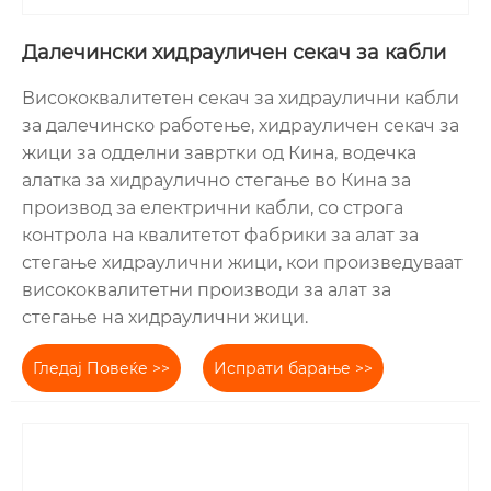
Далечински хидрауличен секач за кабли
Висококвалитетен секач за хидраулични кабли
за далечинско работење, хидрауличен секач за
жици за одделни завртки од Кина, водечка
алатка за хидраулично стегање во Кина за
производ за електрични кабли, со строга
контрола на квалитетот фабрики за алат за
стегање хидраулични жици, кои произведуваат
висококвалитетни производи за алат за
стегање на хидраулични жици.
Гледај Повеќе >>
Испрати барање >>