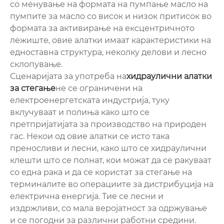
со менување на формата на пумпање масло на
пумпите за масло со висок и низок притисок во
формата за активирање на ексцентричното
лежиште, овие алатки имаат карактеристики на
едноставна структура, неколку делови и лесно
склопување.
Сценаријата за употреба на
хидраулични алатки
за стегање
не се ограничени на
електроенергетската индустрија, туку
вклучуваат и полиња како што се
претпријатијата за производство на природен
гас. Некои од овие алатки се исто така
преносливи и лесни, како што се хидраулични
клешти што се полнат, кои можат да се ракуваат
со една рака и да се користат за стегање на
терминалите во операциите за дистрибуција на
електрична енергија. Тие се лесни и
издржливи, со мала веројатност за одржување
и се погодни за различни работни средини.