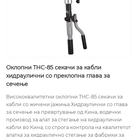
Оклопни THC-85 секачи за кабли
хидраулични со преклопна глава за
сечење
Висококвалитетни оклопни THC-85 секачи за
кабли со жичени јажиња Хидраулични со глава
за сечење на превртување од Кина, водечки
производ за алат за стегање на хидраулични
кабли во Кина, со строга контрола на квалитетот
алатка за хидраулично стегање за фабрики за