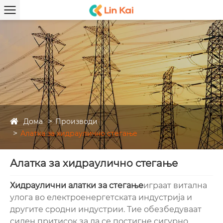
Дома
Производи
Алатка за хидраулично стегање
Алатка за хидраулично стегање
Хидраулични алатки за стегање
играат витална
улога во електроенергетската индустрија и
другите сродни индустрии. Тие обезбедуваат
силен притисок за да се постигне сигурно