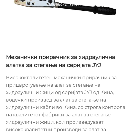
Механички прирачник за хидраулична
алатка за стегање на серијата JYJ
Висококвалитетен механички прирачник за
прицврстување на алат за стегање на
хидраулични жици од серијата JYJ од Кина,
водечки производ за алат за стегање на
хидраулични кабли во Кина, со строга контрола
на квалитетот фабрики за алат за стегање
хидраулични жици, кои произведуваат
висококвалитетни производи за алат за