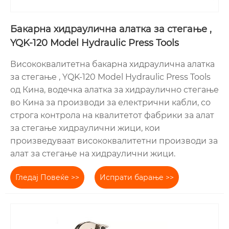
Бакарна хидраулична алатка за стегање ,
YQK-120 Model Hydraulic Press Tools
Висококвалитетна бакарна хидраулична алатка
за стегање , YQK-120 Model Hydraulic Press Tools
од Кина, водечка алатка за хидраулично стегање
во Кина за производи за електрични кабли, со
строга контрола на квалитетот фабрики за алат
за стегање хидраулични жици, кои
произведуваат висококвалитетни производи за
алат за стегање на хидраулични жици.
Гледај Повеќе >>
Испрати барање >>