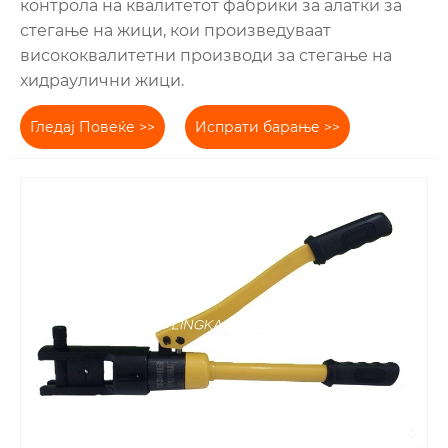
контрола на квалитетот фабрики за алатки за
стегање на жици, кои произведуваат
висококвалитетни производи за стегање на
хидраулични жици.
Гледај Повеќе >>
Испрати барање >>