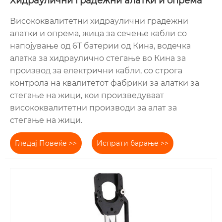
Хидраулични градежни алатки и опрема
Висококвалитетни хидраулични градежни
алатки и опрема, жица за сечење кабли со
напојување од 6T батерии од Кина, водечка
алатка за хидраулично стегање во Кина за
производ за електрични кабли, со строга
контрола на квалитетот фабрики за алатки за
стегање на жици, кои произведуваат
висококвалитетни производи за алат за
стегање на жици.
Гледај Повеќе >>
Испрати барање >>