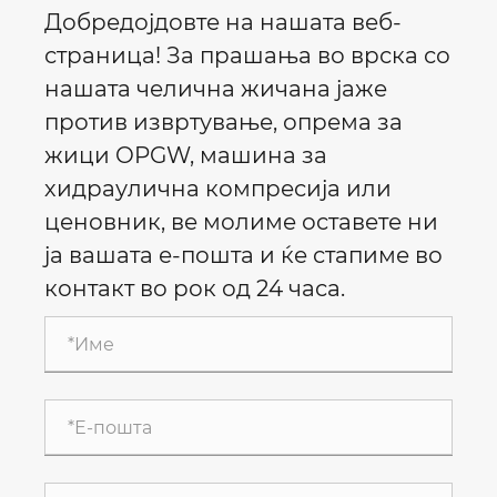
Добредојдовте на нашата веб-
страница! За прашања во врска со
нашата челична жичана јаже
против извртување, опрема за
жици OPGW, машина за
хидраулична компресија или
ценовник, ве молиме оставете ни
ја вашата е-пошта и ќе стапиме во
контакт во рок од 24 часа.