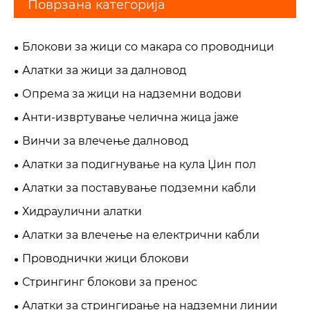
Поврзана категорија
Блокови за жици со макара со проводници
Алатки за жици за далновод
Опрема за жици на надземни водови
Анти-извртување челична жица јаже
Винчи за влечење далновод
Алатки за подигнување на кула Џин пол
Алатки за поставување подземни кабли
Хидраулични алатки
Алатки за влечење на електрични кабли
Проводнички жици блокови
Стрингинг блокови за пренос
Алатки за стрингирање на надземни линии