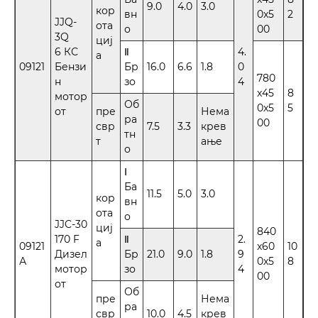
9.0
4.0
3.0
кор
вн
0x5
2
JJQ-
ота
о
00
3Q
циј
6 КС
Ⅱ
4.
а
09121
Бензи
Бр
16.0
6.6
1.8
0
780
н
зо
4
x45
8
мотор
Об
0x5
5
от
пре
Нема
ра
00
свр
7.5
3.3
крев
тн
т
ање
о
Ⅰ
Ба
11.5
5.0
3.0
кор
вн
ота
о
JJC-30
циј
840
170 F
Ⅱ
2.
а
09121
x60
10
Дизел
Бр
21.0
9.0
1.8
9
А
0x5
8
мотор
зо
4
00
от
Об
пре
Нема
ра
свр
10.0
4.5
крев