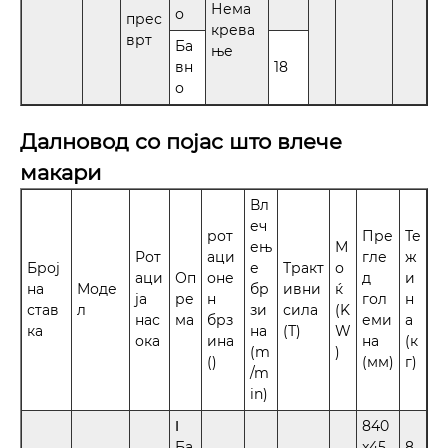
Нема
о
прес
крева
врт
Ба
ње
вн
18
о
Далновод со појас што влече
макари
Вл
еч
рот
Пре
Те
ењ
М
Рот
аци
гле
ж
Број
е
Тракт
о
аци
Оп
оне
д
и
на
Моде
бр
ивни
ќ
ја
ре
н
гол
н
став
л
зи
сила
(K
нас
ма
брз
еми
а
ка
на
(Т)
W
ока
ина
на
(к
(m
)
()
(мм)
г)
/m
in)
Ⅰ
840
Ба
x45
8