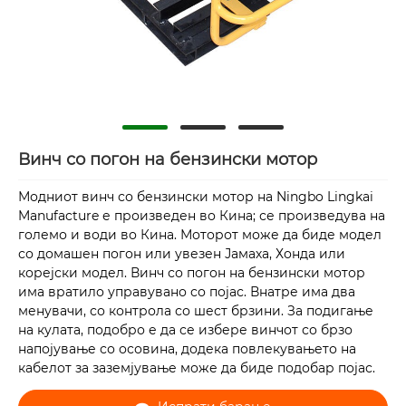
Винч со погон на бензински мотор
Модниот винч со бензински мотор на Ningbo Lingkai
Manufacture е произведен во Кина; се произведува на
големо и води во Кина. Моторот може да биде модел
со домашен погон или увезен Јамаха, Хонда или
корејски модел. Винч со погон на бензински мотор
има вратило управувано со појас. Внатре има два
менувачи, со контрола со шест брзини. За подигање
на кулата, подобро е да се избере винчот со брзо
напојување со осовина, додека повлекувањето на
кабелот за заземјување може да биде подобар појас.