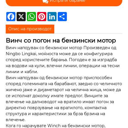
Испрати барање
Facebook
X
WhatsApp
Pinterest
LinkedIn
Share
Опис на производот
Винч со погон на бензински мотор
Винч напојуван со бензински мотор Произведен од
Ningbo Lingkai, моќноста може да се конфигурира
според користените барања. Погоден е за изградба
на водови на кули, влечни линии, операции на тесни
линии и кабли.
Винч напојуван од бензински мотор приспособен
според големината на барабанот, заедно со челичното
жичено јаже и дијаметарот на челична жица, може да
се исполнат доколку имате предлог. Винџите за
влечење на далноводот на вратило имаат погон за
директно поврзување на вратилото, компактна
структура и карактеристики за брза брзина на
влечење.
Кога го нарачувате Winch на бензински мотор,