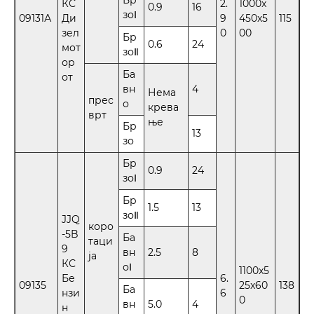
Бр
КС
2.
1000x
0.9
16
зоⅠ
09131А
Ди
9
450x5
115
зел
0
00
Бр
0.6
24
мот
зоⅡ
ор
Ба
от
вн
4
Нема
прес
о
крева
врт
ње
Бр
13
зо
Бр
0.9
24
зоⅠ
Бр
1.5
13
зоⅡ
JJQ
коро
-5B
Ба
таци
9
вн
2.5
8
ја
КС
оⅠ
1100x5
Бе
6.
09135
25x60
138
Ба
нзи
6
0
вн
5.0
4
н