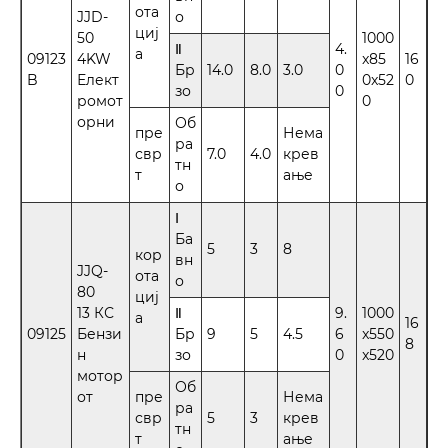
ота
JJD-
о
циј
50
1000
Ⅱ
4.
а
09123
4KW
x85
16
Бр
14.0
8.0
3.0
0
B
Елект
0x52
0
зо
0
ромот
0
орни
Об
пре
Нема
ра
свр
7.0
4.0
крев
тн
т
ање
о
Ⅰ
Ба
5
3
8
кор
вн
JJQ-
ота
о
80
циј
13 КС
Ⅱ
9.
1000
а
16
09125
Бензи
Бр
9
5
4.5
6
x550
8
н
зо
0
x520
мотор
Об
от
пре
Нема
ра
свр
5
3
крев
тн
т
ање