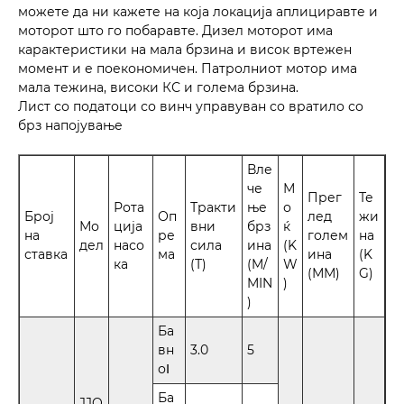
можете да ни кажете на која локација аплициравте и
моторот што го побаравте. Дизел моторот има
карактеристики на мала брзина и висок вртежен
момент и е поекономичен. Патролниот мотор има
мала тежина, високи КС и голема брзина.
Лист со податоци со винч управуван со вратило со
брз напојување
Вле
че
М
Прег
Те
Рота
Тракти
ње
о
Број
Оп
лед
жи
Мо
ција
вни
брз
ќ
на
ре
голем
на
дел
насо
сила
ина
(K
ставка
ма
ина
(K
ка
(Т)
(M/
W
(ММ)
G)
MIN
)
)
Ба
вн
3.0
5
оⅠ
Ба
JJQ