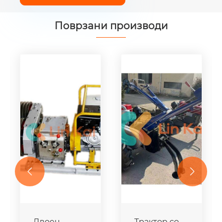
Поврзани производи


Двоен
Трактор со