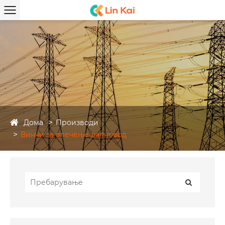
Дома
Производи
Винчи за влечење далновод