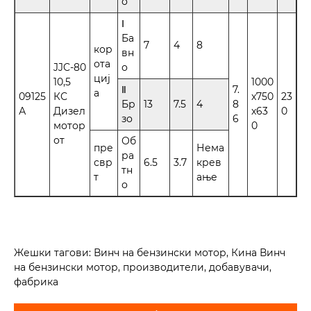
о
Ⅰ
Ба
7
4
8
кор
вн
ота
JJC-80
о
циј
10,5
1000
Ⅱ
7.
а
09125
КС
x750
23
Бр
13
7.5
4
8
А
Дизел
x63
0
зо
6
мотор
0
от
Об
пре
Нема
ра
свр
6.5
3.7
крев
тн
т
ање
о
Жешки тагови: Винч на бензински мотор, Кина Винч
на бензински мотор, производители, добавувачи,
фабрика