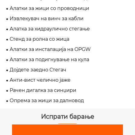
Алатки за жици со проводници
Извлекувач на винч за кабли
Алатка за хидраулично стегање
Стенд за ролна со жица
Алатки за инсталација на OPGW
Алатки за подигнување на кула
Дојдете заедно Стегач
Анти-вист челично јаже
Рачен дигалка за синџири
Опрема за жици за далновод
Испрати барање