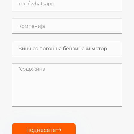
поднесете
