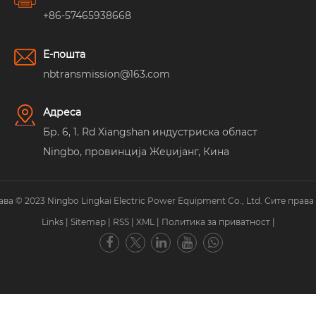
+86-57465938668
Е-пошта
nbtransmission@163.com
Адреса
Бр. 6, 1. Rd Xiangshan индустриска област
Ningbo, провинција Жеџијанг, Кина
ва © 2023 Ningbo Lingkai Electric Power Equipment Co., Ltd. Сите права
Links
|
Sitemap
|
RSS
|
XML
|
Политика за приватност
|