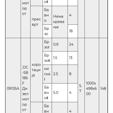
оⅡ
мот
ор
Ба
от
вн
4
Нема
прес
о
крева
врт
ње
Бр
18
зо
Бр
0.9
24
зоⅠ
Бр
1.5
13
зоⅡ
коро
JJC
ни
таци
-5B
ска
2.5
8
ја
186
Ⅰ
F
1000x
5.
Ба
09135А
Ди
498x6
148
7
вн
5.0
4
зел
00
оⅡ
мот
ор
Ба
от
вн
4