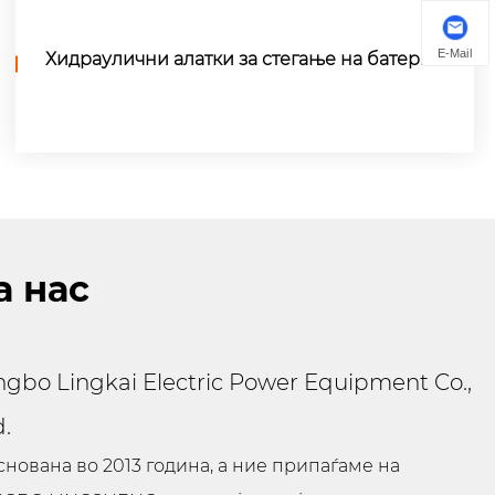
E-Mail
Двоен капстан винч
а нас
ngbo Lingkai Electric Power Equipment Co.,
d.
снована во 2013 година, а ние припаѓаме на