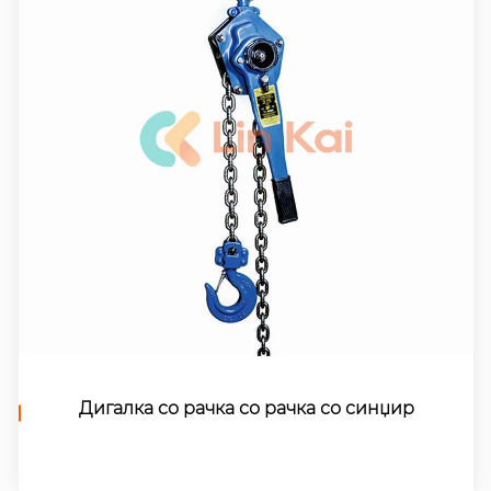
Пакет проводник Stringing блокови