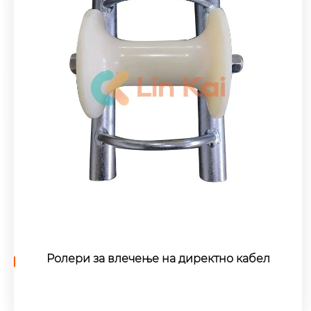
Дигалка со рачка со рачка со синџир