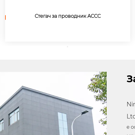
Хидраулични алатки за стегање на батерии
З
Ni
Lt
е о