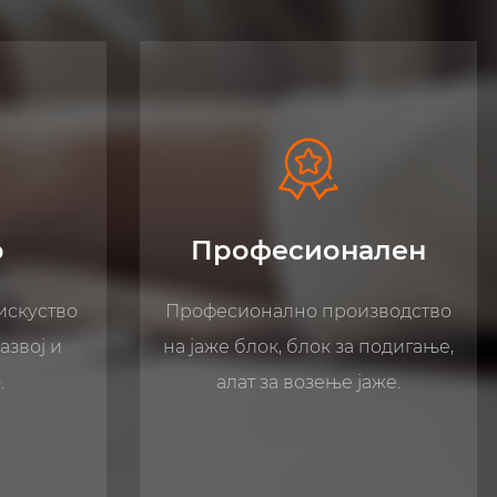
ален
За нас
зводство
Со нетрпение ја очекуваме
 подигање,
комуникацијата и.
аже.