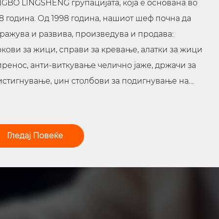
GBO LINGSHENG групацијата, која е основана во
8 година. Од 1998 година, нашиот шеф почна да
ражува и развива, произведува и продава:
кови за жици, справи за кревање, алатки за жици
пренос, анти-виткување челично јаже, држачи за
стигнување, џин столбови за подигнување на
ата, крик за влечење кабли машини, машини за
раулична преса и сл.
Гледај Повеќе