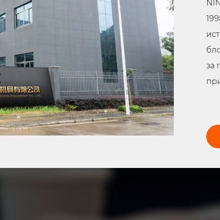
NIN
199
ист
бло
за 
при
кул
хид