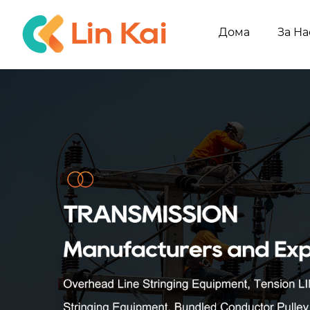
Дома
За На