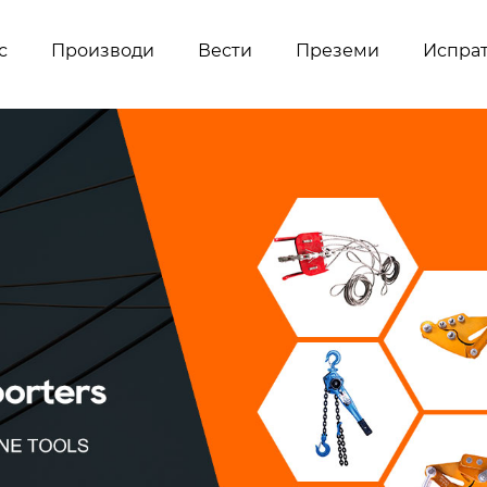
с
Производи
Вести
Преземи
Испра