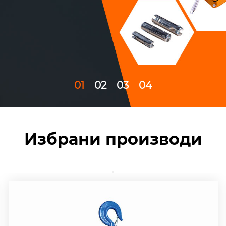
01
02
03
04
Избрани производи