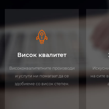
24 Услуга
Искусниот персонал одговара
Повеќе 
на сите ваши прашања на течен
во ис
англиски јазик..