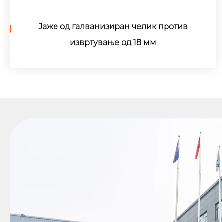
Стегач за проводник ACCC