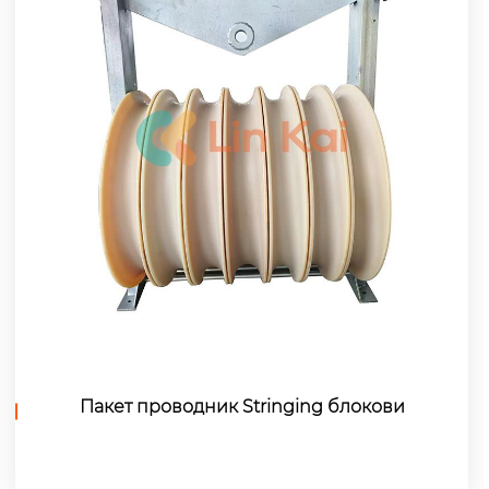
А-облик решеткаст џин пол