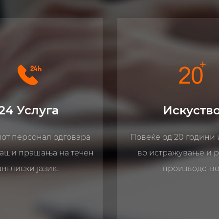
Искуство
Професион
од 20 години искуство
Професионално прои
тражување и развој и
на јаже блок, блок за
производство.
алат за возење ј