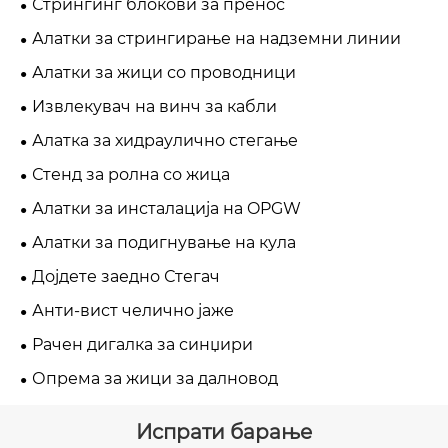
Стрингинг блокови за пренос
Алатки за стрингирање на надземни линии
Алатки за жици со проводници
Извлекувач на винч за кабли
Алатка за хидраулично стегање
Стенд за ролна со жица
Алатки за инсталација на OPGW
Алатки за подигнување на кула
Дојдете заедно Стегач
Анти-вист челично јаже
Рачен дигалка за синџири
Опрема за жици за далновод
Испрати барање