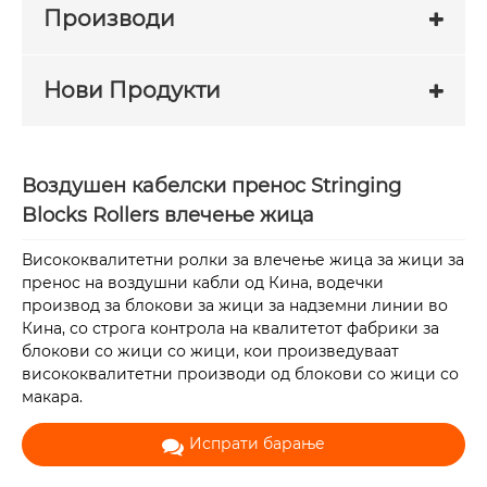
Производи
Нови Продукти
Воздушен кабелски пренос Stringing
Blocks Rollers влечење жица
Висококвалитетни ролки за влечење жица за жици за
пренос на воздушни кабли од Кина, водечки
производ за блокови за жици за надземни линии во
Кина, со строга контрола на квалитетот фабрики за
блокови со жици со жици, кои произведуваат
висококвалитетни производи од блокови со жици со
макара.
Испрати барање