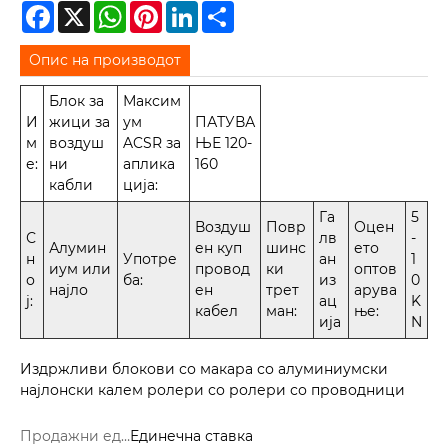
Facebook
X
WhatsApp
Pinterest
LinkedIn
Share
Опис на производот
Блок за
Максим
И
жици за
ум
ПАТУВА
м
воздуш
ACSR за
ЊЕ 120-
е:
ни
аплика
160
кабли
ција:
Га
5
Воздуш
Повр
Оцен
С
лв
-
Алумин
ен куп
шинс
ето
н
Употре
ан
1
иум или
провод
ки
оптов
о
ба:
из
0
најло
ен
трет
арува
ј:
ац
K
кабел
ман:
ње:
ија
N
Издржливи блокови со макара со алуминиумски
најлонски калем ролери со ролери со проводници
Продажни единици:
Единечна ставка