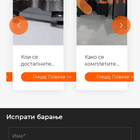


Кои се
Како се
достапните
комплетите
различни
со
е >>
Гледај Повеќе >>
Гледај Повеќе >>
видови на
хексагонални
спојни
матрици за
стеги?
компресија?
Испрати барање