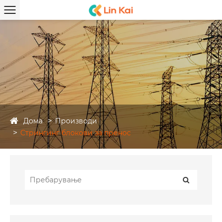
Дома
Производи
Стрингинг блокови за пренос